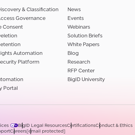
iscovery & Classification
News
Access Governance
Events
e Consent
Webinars
eletion
Solution Briefs
etention
White Papers
Rights Automation
Blog
ecurity Platform
Research
RFP Center
utomation
BigID University
y Portal
ices
BigID Legal Resources
Certifications
Conduct & Ethics
port
Careers
[email protected]