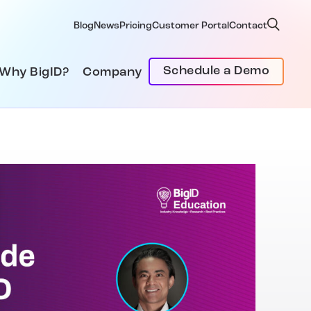
Blog
News
Pricing
Customer Portal
Contact
Schedule a Demo
Why BigID?
Company