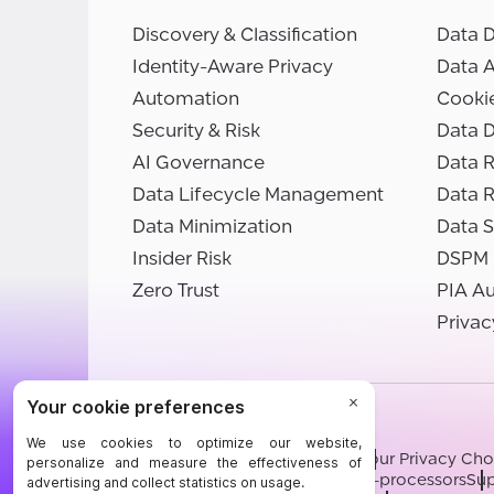
Discovery & Classification
Data D
Identity-Aware Privacy
Data 
Automation
Cooki
Security & Risk
Data D
AI Governance
Data R
Data Lifecycle Management
Data 
Data Minimization
Data S
Insider Risk
DSPM
Zero Trust
PIA A
Privac
©BigID
Terms
Privacy Notice
Cookies
Your Privacy Cho
Modern Slavery Statement
Sub-processors
Sup