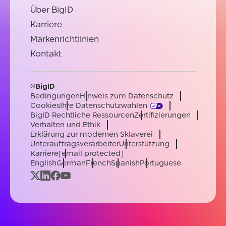
Über BigID
Karriere
Markenrichtlinien
Kontakt
©BigID
Bedingungen
Hinweis zum Datenschutz
Cookies
Ihre Datenschutzwahlen
BigID Rechtliche Ressourcen
Zertifizierungen
Verhalten und Ethik
Erklärung zur modernen Sklaverei
Unterauftragsverarbeiter
Unterstützung
Karriere
[email protected]
English
German
French
Spanish
Portuguese