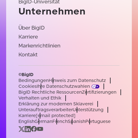
BigID-Universität
Unternehmen
Über BigID
Karriere
Markenrichtlinien
Kontakt
©BigID
Bedingungen
Hinweis zum Datenschutz
Cookies
Ihre Datenschutzwahlen
BigID Rechtliche Ressourcen
Zertifizierungen
Verhalten und Ethik
Erklärung zur modernen Sklaverei
Unterauftragsverarbeiter
Unterstützung
Karriere
[email protected]
English
German
French
Spanish
Portuguese