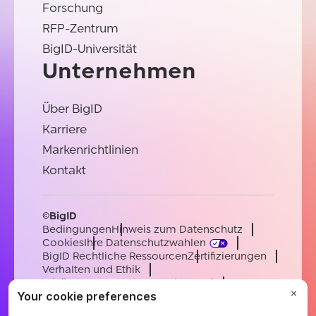
Forschung
RFP-Zentrum
BigID-Universität
Unternehmen
Über BigID
Karriere
Markenrichtlinien
Kontakt
©BigID
Bedingungen
Hinweis zum Datenschutz
Cookies
Ihre Datenschutzwahlen
BigID Rechtliche Ressourcen
Zertifizierungen
Verhalten und Ethik
Erklärung zur modernen Sklaverei
Unterauftragsverarbeiter
Unterstützung
Karriere
[email protected]