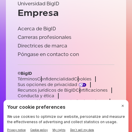
Universidad BigID
Empresa
Acerca de BigID
Carreras profesionales
Directrices de marca
Póngase en contacto con
©BigID
Términos
Confidencialidad
Cookies
Sus opciones de privacidad
Recursos jurídicos de BigID
Certificaciones
Conducta y ética
Declaración sobre la esclavitud moderna
Subprocesadores
Ayuda
Carreras profesionales
[email protected]
English
German
French
Spanish
Portuguese