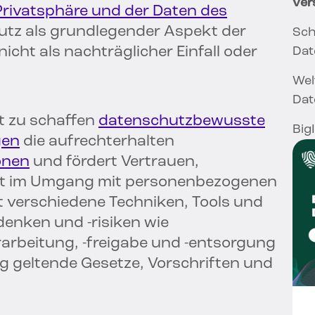
ver
rivatsphäre und der Daten des
utz als grundlegender Aspekt der
Sch
cht als nachträglicher Einfall oder
Dat
Wel
Dat
t zu schaffen
datenschutzbewusste
Big
gen
die aufrechterhalten
onen
und fördert Vertrauen,
eit im Umgang mit personenbezogenen
t verschiedene Techniken, Tools und
enken und -risiken wie
rarbeitung, -freigabe und -entsorgung
g geltende Gesetze, Vorschriften und