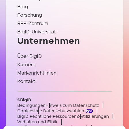
Blog
Forschung
RFP-Zentrum
BigID-Universität
Unternehmen
Über BigID
Karriere
Markenrichtlinien
Kontakt
©BigID
Bedingungen
Hinweis zum Datenschutz
Cookies
Ihre Datenschutzwahlen
BigID Rechtliche Ressourcen
Zertifizierungen
Verhalten und Ethik
Erklärung zur modernen Sklaverei