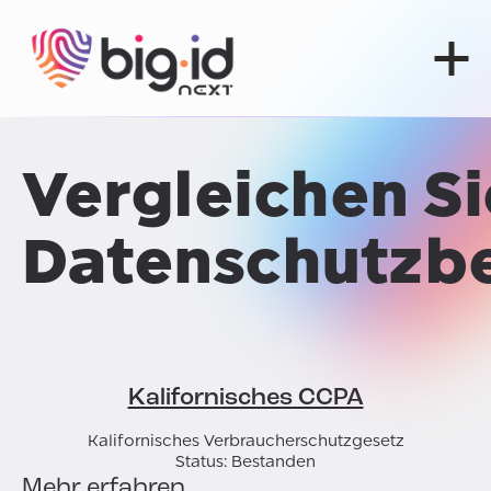
Zum Inhalt springen
Vergleichen Si
Datenschutzb
Kalifornisches CCPA
Kalifornisches Verbraucherschutzgesetz
Status: Bestanden
Mehr erfahren
M