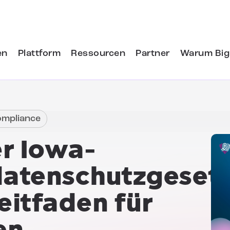
en
Plattform
Ressourcen
Partner
Warum Big
ompliance
er
Iowa-
atenschutzgeset
Leitfaden für
en