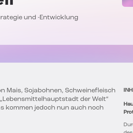
trategie und -Entwicklung
on Mais, Sojabohnen, Schweinefleisch
INH
 „Lebensmittelhauptstadt der Welt“
Hau
was kommen jedoch nun auch noch
Pro
Dur
des