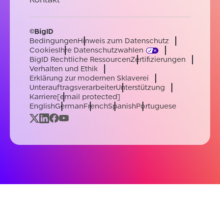
©BigID
Bedingungen
Hinweis zum Datenschutz
Cookies
Ihre Datenschutzwahlen
BigID Rechtliche Ressourcen
Zertifizierungen
Verhalten und Ethik
Erklärung zur modernen Sklaverei
Unterauftragsverarbeiter
Unterstützung
Karriere
[email protected]
English
German
French
Spanish
Portuguese