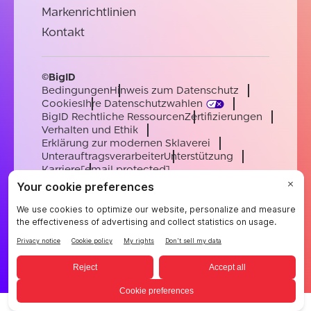
Markenrichtlinien
Kontakt
©BigID
Bedingungen
Hinweis zum Datenschutz
Cookies
Ihre Datenschutzwahlen
BigID Rechtliche Ressourcen
Zertifizierungen
Verhalten und Ethik
Erklärung zur modernen Sklaverei
Unterauftragsverarbeiter
Unterstützung
Karriere
[email protected]
English
German
French
Spanish
Portuguese
German