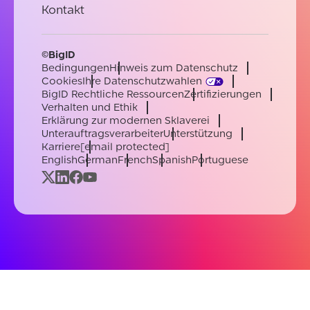
Kontakt
©BigID
Bedingungen
Hinweis zum Datenschutz
Cookies
Ihre Datenschutzwahlen
BigID Rechtliche Ressourcen
Zertifizierungen
Verhalten und Ethik
Erklärung zur modernen Sklaverei
Unterauftragsverarbeiter
Unterstützung
Karriere
[email protected]
English
German
French
Spanish
Portuguese