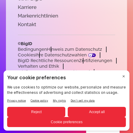
Karriere
Markenrichtlinien
Kontakt
©BigID
Bedingungen
Hinweis zum Datenschutz
Cookies
Ihre Datenschutzwahlen
BigID Rechtliche Ressourcen
Zertifizierungen
Verhalten und Ethik
Erklärung zur modernen Sklaverei
Unterauftragsverarbeiter
Unterstützung
Karriere
[email protected]
English
German
French
Spanish
Portuguese
German