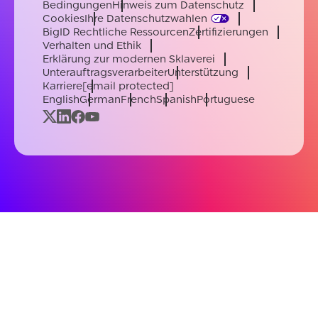
Bedingungen
Hinweis zum Datenschutz
Cookies
Ihre Datenschutzwahlen
BigID Rechtliche Ressourcen
Zertifizierungen
Verhalten und Ethik
Erklärung zur modernen Sklaverei
Unterauftragsverarbeiter
Unterstützung
Karriere
[email protected]
English
German
French
Spanish
Portuguese