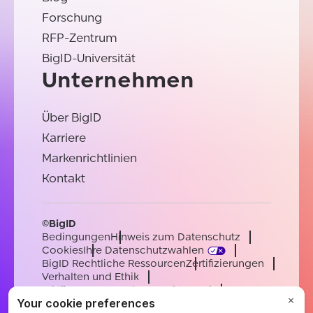
Forschung
RFP-Zentrum
BigID-Universität
Unternehmen
Über BigID
Karriere
Markenrichtlinien
Kontakt
©BigID
Bedingungen
Hinweis zum Datenschutz
Cookies
Ihre Datenschutzwahlen
BigID Rechtliche Ressourcen
Zertifizierungen
Verhalten und Ethik
Erklärung zur modernen Sklaverei
Unterauftragsverarbeiter
Unterstützung