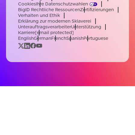
Cookies
Ihre Datenschutzwahlen
BigID Rechtliche Ressourcen
Zertifizierungen
Verhalten und Ethik
Erklärung zur modernen Sklaverei
Unterauftragsverarbeiter
Unterstützung
Karriere
[email protected]
English
German
French
Spanish
Portuguese