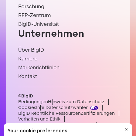
Forschung
RFP-Zentrum
BigID-Universität
Unternehmen
Über BigID
Karriere
Markenrichtlinien
Kontakt
©BigID
Bedingungen
Hinweis zum Datenschutz
Cookies
Ihre Datenschutzwahlen
BigID Rechtliche Ressourcen
Zertifizierungen
Verhalten und Ethik
Erklärung zur modernen Sklaverei
Unterauftragsverarbeiter
Unterstützung