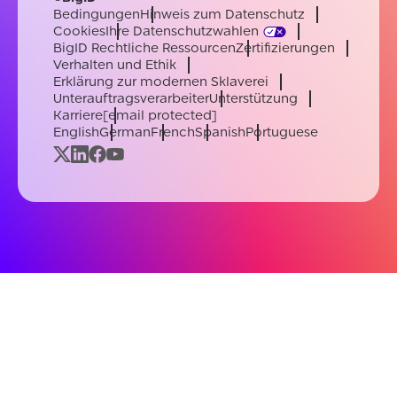
Bedingungen
Hinweis zum Datenschutz
Cookies
Ihre Datenschutzwahlen
BigID Rechtliche Ressourcen
Zertifizierungen
Verhalten und Ethik
Erklärung zur modernen Sklaverei
Unterauftragsverarbeiter
Unterstützung
Karriere
[email protected]
English
German
French
Spanish
Portuguese