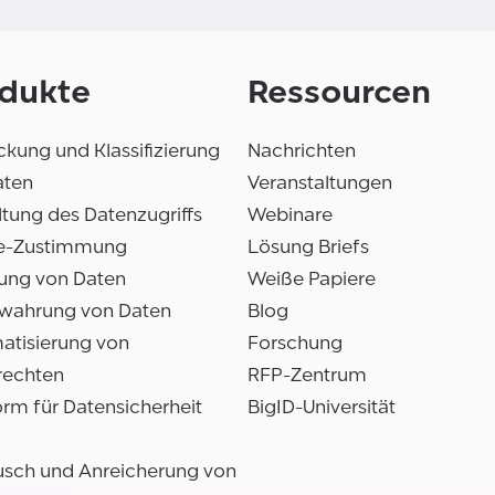
dukte
Ressourcen
kung und Klassifizierung
Nachrichten
aten
Veranstaltungen
tung des Datenzugriffs
Webinare
e-Zustimmung
Lösung Briefs
ung von Daten
Weiße Papiere
wahrung von Daten
Blog
atisierung von
Forschung
rechten
RFP-Zentrum
orm für Datensicherheit
BigID-Universität
usch und Anreicherung von