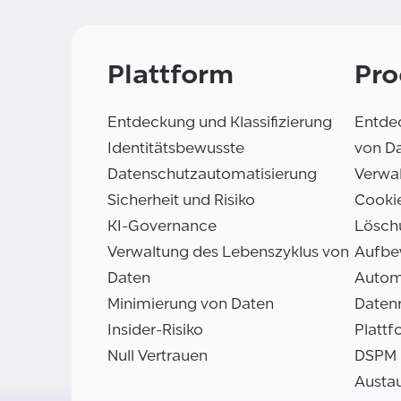
Plattform
Pro
Entdeckung und Klassifizierung
Entdec
Identitätsbewusste
von D
Datenschutzautomatisierung
Verwal
Sicherheit und Risiko
Cooki
KI-Governance
Lösch
Verwaltung des Lebenszyklus von
Aufbe
Daten
Autom
Minimierung von Daten
Daten
Insider-Risiko
Plattf
Null Vertrauen
DSPM
Austa