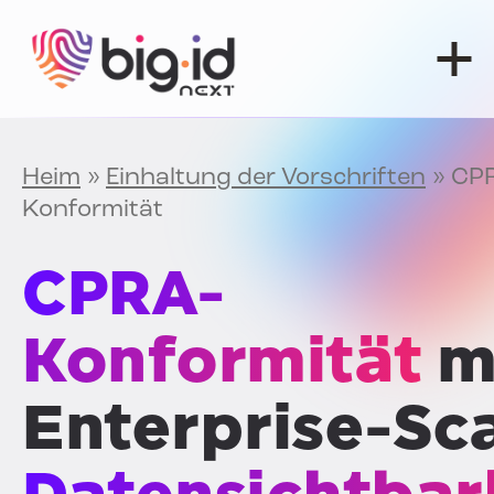
Zum Inhalt springen
Heim
»
Einhaltung der Vorschriften
»
CP
Konformität
CPRA-
Konformität
m
Enterprise-Sc