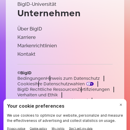
BigID-Universität
Unternehmen
Über BigID
Karriere
Markenrichtlinien
Kontakt
©BigID
Bedingungen
Hinweis zum Datenschutz
Cookies
Ihre Datenschutzwahlen
BigID Rechtliche Ressourcen
Zertifizierungen
Verhalten und Ethik
Erklärung zur modernen Sklaverei
Unterauftragsverarbeiter
Unterstützung
Karriere
[email protected]
English
German
French
Spanish
Portuguese