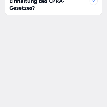
Einhaltung des CPRA-
Gesetzes?
Bestätigen Sie
Ihre
CPRA-
Konformitätsstatus
Kaliforniens
Datenschutzbestimmungen
fordern Transparenz,
Rechenschaftspflicht und