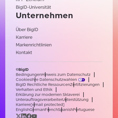
BigID-Universität
Unternehmen
Über BigID
Karriere
Markenrichtlinien
Kontakt
©BigID
Bedingungen
Hinweis zum Datenschutz
Cookies
Ihre Datenschutzwahlen
BigID Rechtliche Ressourcen
Zertifizierungen
Verhalten und Ethik
Erklärung zur modernen Sklaverei
Unterauftragsverarbeiter
Unterstützung
Karriere
[email protected]
English
German
French
Spanish
Portuguese