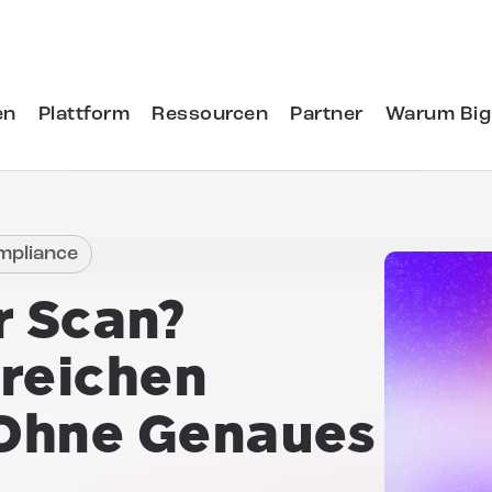
en
Plattform
Ressourcen
Partner
Warum Big
mpliance
 Scan?
rreichen
Ohne
Genaues