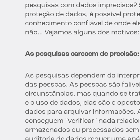
pesquisas com dados imprecisos? Se
proteção de dados, é possível prot
conhecimento confiável de onde e
não… Vejamos alguns dos motivos:
As pesquisas carecem de precisão:
As pesquisas dependem da interpr
das pessoas. As pessoas são falív
circunstâncias, mas quando se trata
e o uso de dados, elas são o opost
dados para arquivar informações.
conseguem "verificar" nada relaci
armazenados ou processados sem 
auditoria de dados requer uma aná