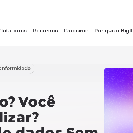
Plataforma
Recursos
Parceiros
Por que o BigI
Conformidade
o? Você
izar?
de dados
Sem