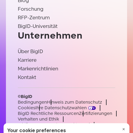
Blog
Forschung
RFP-Zentrum
BigID-Universität
Unternehmen
Über BigID
Karriere
Markenrichtlinien
Kontakt
©BigID
Bedingungen
Hinweis zum Datenschutz
Cookies
Ihre Datenschutzwahlen
BigID Rechtliche Ressourcen
Zertifizierungen
Verhalten und Ethik
Erklärung zur modernen Sklaverei
Unterauftragsverarbeiter
Unterstützung