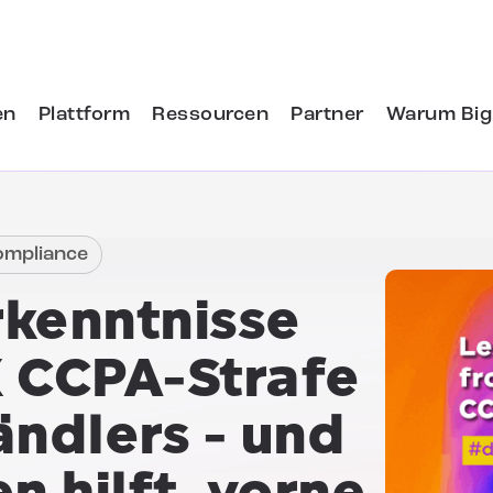
en
Plattform
Ressourcen
Partner
Warum Big
ompliance
rkenntnisse
K CCPA-Strafe
ändlers
- und
n hilft, vorne