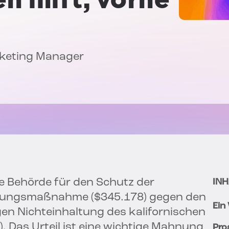
rketing Manager
he Behörde für den Schutz der
INH
eckungsmaßnahme ($345.178) gegen den
Ein
n Nichteinhaltung des kalifornischen
). Das Urteil ist eine wichtige Mahnung
Pro