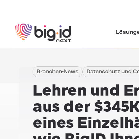
Zum Inhalt springen
Lösung
Branchen-News
Datenschutz und C
Lehren und E
aus der $345
eines Einzelh
wie BigID Ihne