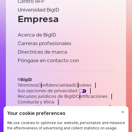
Centro RFP
Universidad BigID
Empresa
Acerca de BigID
Carreras profesionales
Directrices de marca
Póngase en contacto con
©BigID
Términos
Confidencialidad
Cookies
Sus opciones de privacidad
Recursos jurídicos de BigID
Certificaciones
Conducta y ética
Declaración sobre la esclavitud moderna
Subprocesadores
Ayuda
Carreras profesionales
[email protected]
English
German
French
Spanish
Portuguese