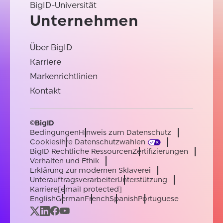
BigID-Universität
Unternehmen
Über BigID
Karriere
Markenrichtlinien
Kontakt
©BigID
Bedingungen
Hinweis zum Datenschutz
Cookies
Ihre Datenschutzwahlen
BigID Rechtliche Ressourcen
Zertifizierungen
Verhalten und Ethik
Erklärung zur modernen Sklaverei
Unterauftragsverarbeiter
Unterstützung
Karriere
[email protected]
English
German
French
Spanish
Portuguese