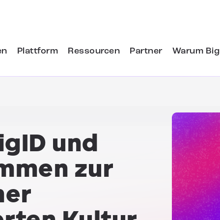
en
Plattform
Ressourcen
Partner
Warum Big
igID und
ammen
zur
ner
rten Kultur