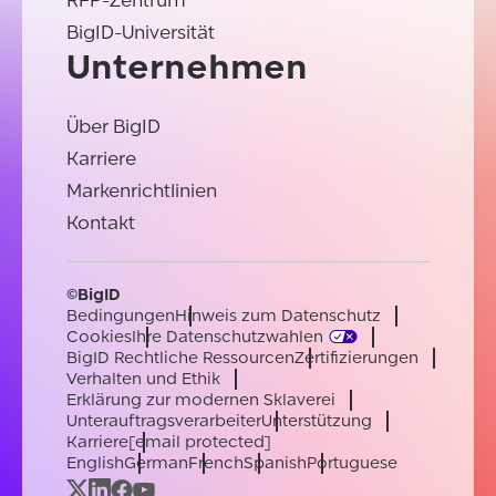
RFP-Zentrum
BigID-Universität
Unternehmen
Über BigID
Karriere
Markenrichtlinien
Kontakt
©BigID
Bedingungen
Hinweis zum Datenschutz
Cookies
Ihre Datenschutzwahlen
BigID Rechtliche Ressourcen
Zertifizierungen
Verhalten und Ethik
Erklärung zur modernen Sklaverei
Unterauftragsverarbeiter
Unterstützung
Karriere
[email protected]
English
German
French
Spanish
Portuguese