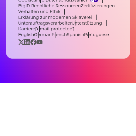
Cookies
Ihre Datenschutzwahlen
BigID Rechtliche Ressourcen
Zertifizierungen
Verhalten und Ethik
Erklärung zur modernen Sklaverei
Unterauftragsverarbeiter
Unterstützung
Karriere
[email protected]
English
German
French
Spanish
Portuguese