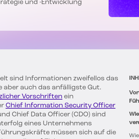
trategie und -Entwicklung
elt sind Informationen zweifellos das
INH
ie aber auch das anfälligste Gut.
Vor
licher Vorschriften
ein
Füh
er
Chief Information Security Officer
 und Chief Data Officer (CDO) sind
Wie
ver
mterfolg eines Unternehmens
 Führungskräfte müssen sich auf die
Wie