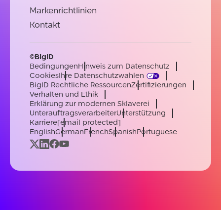
Markenrichtlinien
Kontakt
©BigID
Bedingungen
Hinweis zum Datenschutz
Cookies
Ihre Datenschutzwahlen
BigID Rechtliche Ressourcen
Zertifizierungen
Verhalten und Ethik
Erklärung zur modernen Sklaverei
Unterauftragsverarbeiter
Unterstützung
Karriere
[email protected]
English
German
French
Spanish
Portuguese