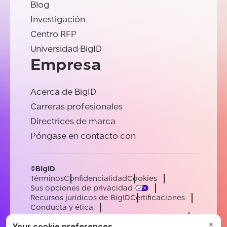
Blog
Investigación
Centro RFP
Universidad BigID
Empresa
Acerca de BigID
Carreras profesionales
Directrices de marca
Póngase en contacto con
©BigID
Términos
Confidencialidad
Cookies
Sus opciones de privacidad
Recursos jurídicos de BigID
Certificaciones
Conducta y ética
Declaración sobre la esclavitud moderna
Subprocesadores
Ayuda