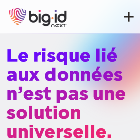
Skip to content
Le risque lié
aux données
n’est pas une
solution
universelle.