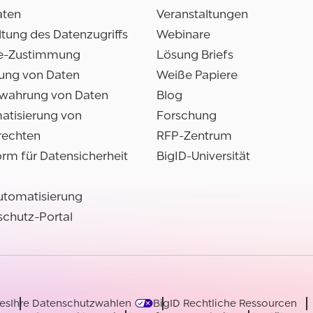
aten
Veranstaltungen
tung des Datenzugriffs
Webinare
e-Zustimmung
Lösung Briefs
ung von Daten
Weiße Papiere
wahrung von Daten
Blog
atisierung von
Forschung
rechten
RFP-Zentrum
orm für Datensicherheit
BigID-Universität
utomatisierung
chutz-Portal
es
Ihre Datenschutzwahlen
BigID Rechtliche Ressourcen