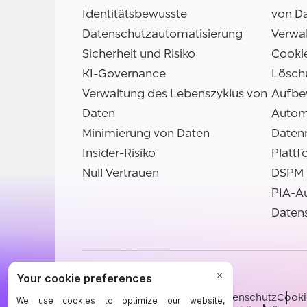
Identitätsbewusste
von D
Datenschutzautomatisierung
Verwal
Sicherheit und Risiko
Cooki
KI-Governance
Lösch
Verwaltung des Lebenszyklus von
Aufbe
Daten
Autom
Minimierung von Daten
Daten
Insider-Risiko
Plattf
Null Vertrauen
DSPM
PIA-A
Datens
©BigID
Bedingungen
Hinweis zum Datenschutz
Cooki