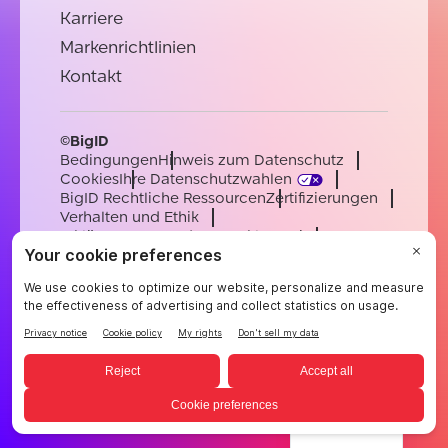
Karriere
Markenrichtlinien
Kontakt
©BigID
Bedingungen
Hinweis zum Datenschutz
Cookies
Ihre Datenschutzwahlen
BigID Rechtliche Ressourcen
Zertifizierungen
Verhalten und Ethik
Erklärung zur modernen Sklaverei
Unterauftragsverarbeiter
Unterstützung
Karriere
[email protected]
English
German
French
Spanish
Portuguese
German