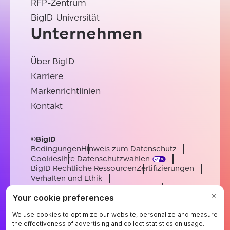
RFP-Zentrum
BigID-Universität
Unternehmen
Über BigID
Karriere
Markenrichtlinien
Kontakt
©BigID
Bedingungen
Hinweis zum Datenschutz
Cookies
Ihre Datenschutzwahlen
BigID Rechtliche Ressourcen
Zertifizierungen
Verhalten und Ethik
Erklärung zur modernen Sklaverei
Unterauftragsverarbeiter
Unterstützung
Karriere
[email protected]
English
German
French
Spanish
Portuguese