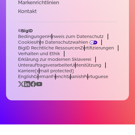
Markenrichtlinien
Kontakt
©BigID
Bedingungen
Hinweis zum Datenschutz
Cookies
Ihre Datenschutzwahlen
BigID Rechtliche Ressourcen
Zertifizierungen
Verhalten und Ethik
Erklärung zur modernen Sklaverei
Unterauftragsverarbeiter
Unterstützung
Karriere
[email protected]
English
German
French
Spanish
Portuguese