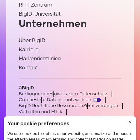
RFP-Zentrum
BigID-Universität
Unternehmen
Über BigID
Karriere
Markenrichtlinien
Kontakt
©BigID
Bedingungen
Hinweis zum Datenschutz
Cookies
Ihre Datenschutzwahlen
BigID Rechtliche Ressourcen
Zertifizierungen
Verhalten und Ethik
Erklärung zur modernen Sklaverei
Unterauftragsverarbeiter
Unterstützung
Karriere
[email protected]
English
German
French
Spanish
Portuguese