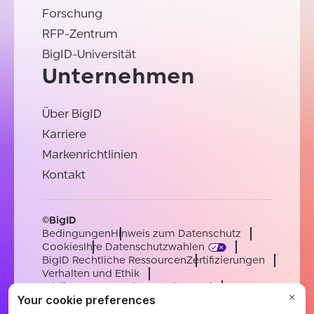
Forschung
RFP-Zentrum
BigID-Universität
Unternehmen
Über BigID
Karriere
Markenrichtlinien
Kontakt
©BigID
Bedingungen
Hinweis zum Datenschutz
Cookies
Ihre Datenschutzwahlen
BigID Rechtliche Ressourcen
Zertifizierungen
Verhalten und Ethik
Erklärung zur modernen Sklaverei
Unterauftragsverarbeiter
Unterstützung
Karriere
[email protected]