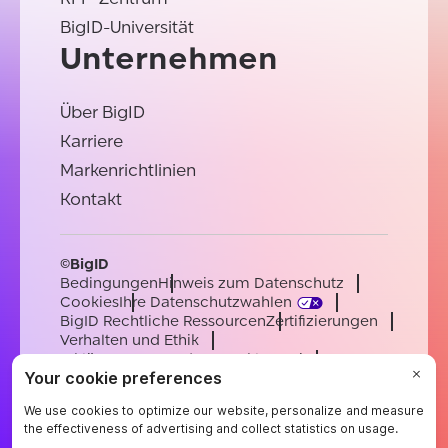
BigID-Universität
Unternehmen
Über BigID
Karriere
Markenrichtlinien
Kontakt
©BigID
Bedingungen
Hinweis zum Datenschutz
Cookies
Ihre Datenschutzwahlen
BigID Rechtliche Ressourcen
Zertifizierungen
Verhalten und Ethik
Erklärung zur modernen Sklaverei
Unterauftragsverarbeiter
Unterstützung
Karriere
[email protected]
English
German
French
Spanish
Portuguese