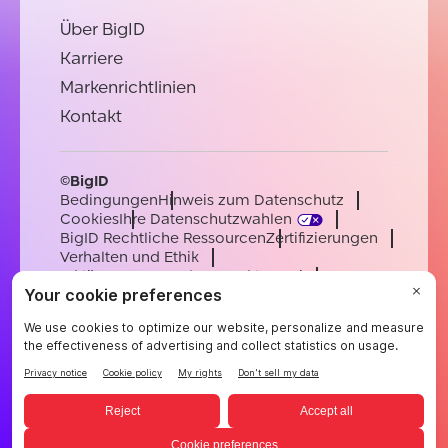
Über BigID
Karriere
Markenrichtlinien
Kontakt
©BigID
Bedingungen
Hinweis zum Datenschutz
Cookies
Ihre Datenschutzwahlen
BigID Rechtliche Ressourcen
Zertifizierungen
Verhalten und Ethik
Erklärung zur modernen Sklaverei
Unterauftragsverarbeiter
Unterstützung
Karriere
[email protected]
English
German
French
Spanish
Portuguese