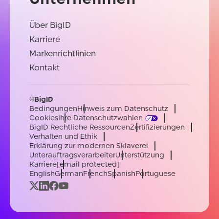
Über BigID
Karriere
Markenrichtlinien
Kontakt
©BigID
Bedingungen
Hinweis zum Datenschutz
Cookies
Ihre Datenschutzwahlen
BigID Rechtliche Ressourcen
Zertifizierungen
Verhalten und Ethik
Erklärung zur modernen Sklaverei
Unterauftragsverarbeiter
Unterstützung
Karriere
[email protected]
English
German
French
Spanish
Portuguese