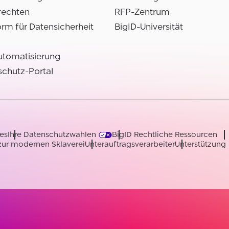
rechten
RFP-Zentrum
orm für Datensicherheit
BigID-Universität
utomatisierung
chutz-Portal
es
Ihre Datenschutzwahlen
BigID Rechtliche Ressourcen
zur modernen Sklaverei
Unterauftragsverarbeiter
Unterstützung