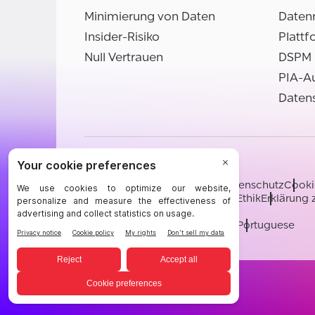
Minimierung von Daten
Daten
Insider-Risiko
Plattf
Null Vertrauen
DSPM
PIA-A
Datens
©BigID
Bedingungen
Hinweis zum Datenschutz
Cooki
Zertifizierungen
Verhalten und Ethik
Erklärung 
Karriere
[email protected]
English
German
French
Spanish
Portuguese