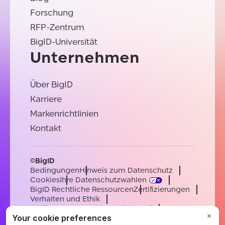
Forschung
RFP-Zentrum
BigID-Universität
Unternehmen
Über BigID
Karriere
Markenrichtlinien
Kontakt
©BigID
Bedingungen
Hinweis zum Datenschutz
Cookies
Ihre Datenschutzwahlen
BigID Rechtliche Ressourcen
Zertifizierungen
Verhalten und Ethik
Erklärung zur modernen Sklaverei
Unterauftragsverarbeiter
Unterstützung