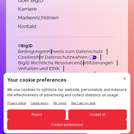
Über BigID
Karriere
Markenrichtlinien
Kontakt
©BigID
Bedingungen
Hinweis zum Datenschutz
Cookies
Ihre Datenschutzwahlen
BigID Rechtliche Ressourcen
Zertifizierungen
Verhalten und Ethik
Erklärung zur modernen Sklaverei
Unterauftragsverarbeiter
Unterstützung
Karriere
[email protected]
English
German
French
Spanish
Portuguese
German