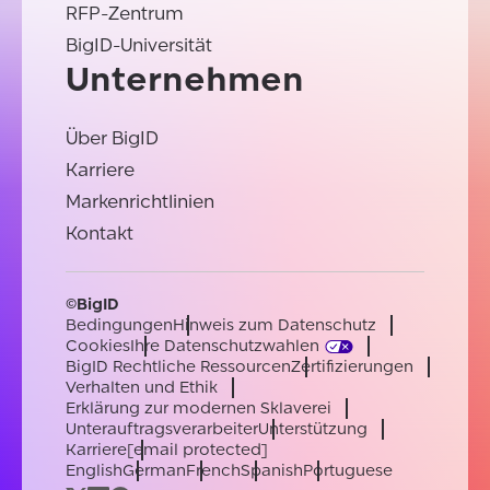
RFP-Zentrum
BigID-Universität
Unternehmen
Über BigID
Karriere
Markenrichtlinien
Kontakt
©BigID
Bedingungen
Hinweis zum Datenschutz
Cookies
Ihre Datenschutzwahlen
BigID Rechtliche Ressourcen
Zertifizierungen
Verhalten und Ethik
Erklärung zur modernen Sklaverei
Unterauftragsverarbeiter
Unterstützung
Karriere
[email protected]
English
German
French
Spanish
Portuguese