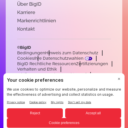
Über BigID
Karriere
Markenrichtlinien
Kontakt
©BigID
Bedingungen
Hinweis zum Datenschutz
Cookies
Ihre Datenschutzwahlen
BigID Rechtliche Ressourcen
Zertifizierungen
Verhalten und Ethik
Erklärung zur modernen Sklaverei
Unterauftragsverarbeiter
Unterstützung
Karriere
[email protected]
English
German
French
Spanish
Portuguese