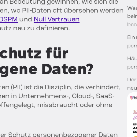
an Bedeutung gewinnen, wie sich die
Was
en, wo PII-Daten oft übersehen werden
bei
DSPM
und
Null Vertrauen
bea
tz neu zu definieren.
Ein
per
chutz für
Häu
gene Daten?
per
Der
PII) ist die Disziplin, die verhindert,
neu
nen in Unternehmens-, Cloud-, SaaS-
fengelegt, missbraucht oder ohne
amer Schutz personenbezogener Daten