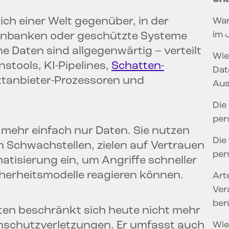
ich einer Welt gegenüber, in der
War
im 
tenbanken oder geschützte Systeme
 Daten sind allgegenwärtig – verteilt
Wie
stools, KI-Pipelines,
Schatten-
Dat
ittanbieter-Prozessoren und
Aus
Die
per
t mehr einfach nur Daten. Sie nutzen
Die
en Schwachstellen, zielen auf Vertrauen
per
tisierung ein, um Angriffe schneller
herheitsmodelle reagieren können.
Art
Ver
ber
en beschränkt sich heute nicht mehr
nschutzverletzungen. Er umfasst auch
Wie