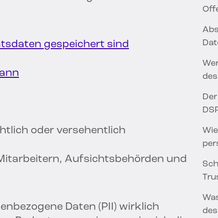
Off
Abs
Dat
ätsdaten gespeichert sind
Wer
kann
des
Der
DS
tlich oder versehentlich
Wie
per
Mitarbeitern, Aufsichtsbehörden und
Sch
Trus
Was
nenbezogene Daten (PII) wirklich
des