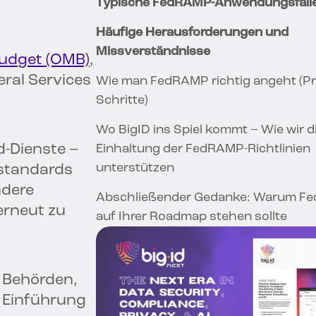
Typische FedRAMP-Anwendungsfäll
Häufige Herausforderungen und
Missverständnisse
udget (OMB)
,
ral Services
Wie man FedRAMP richtig angeht (P
Schritte)
Wo BigID ins Spiel kommt – Wie wir d
d-Dienste –
Einhaltung der FedRAMP-Richtlinien
unterstützen
sstandards
ndere
Abschließender Gedanke: Warum F
erneut zu
auf Ihrer Roadmap stehen sollte
n Behörden,
e Einführung