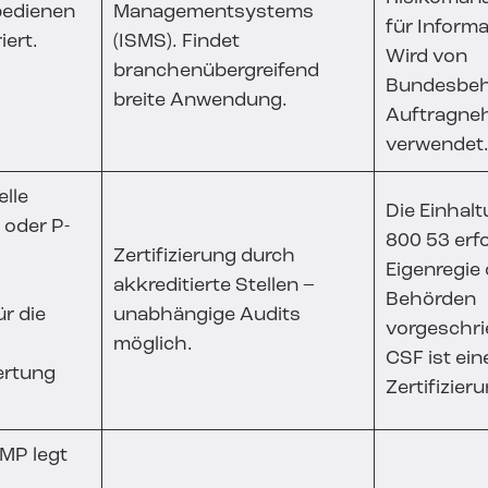
edienen
Managementsystems
für Inform
iert.
(ISMS). Findet
Wird von
branchenübergreifend
Bundesbeh
breite Anwendung.
Auftragne
verwendet
elle
Die Einhal
 oder P-
800 53 erfo
Zertifizierung durch
Eigenregie 
akkreditierte Stellen –
Behörden
ür die
unabhängige Audits
vorgeschri
möglich.
CSF ist eine
ertung
Zertifizie
MP legt