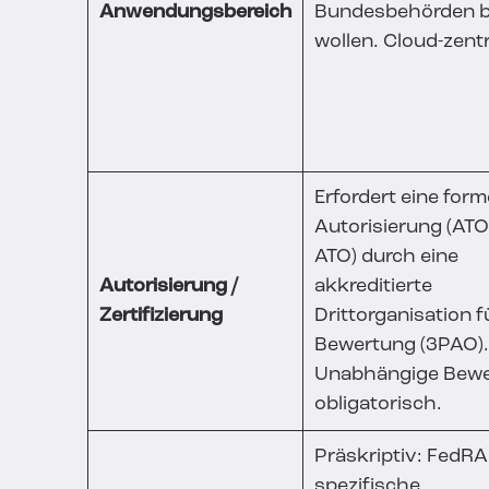
Anwendungsbereich
Bundesbehörden b
wollen. Cloud-zentr
Erfordert eine form
Autorisierung (ATO
ATO) durch eine
Autorisierung /
akkreditierte
Zertifizierung
Drittorganisation f
Bewertung (3PAO).
Unabhängige Bew
obligatorisch.
Präskriptiv: FedRA
spezifische