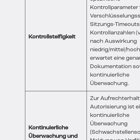
Kontrollparameter f
Verschlüsselungss
Sitzungs-Timeouts
Kontrollanzahlen (va
Kontrollsteifigkeit
nach Auswirkung
niedrig/mittel/hoc
erwartet eine gen
Dokumentation so
kontinuierliche
Überwachung.
Zur Aufrechterhal
Autorisierung ist e
kontinuierliche
Überwachung
Kontinuierliche
(Schwachstellensc
Überwachung und