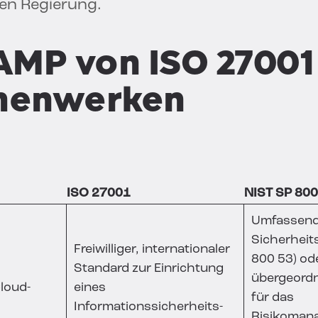
en Regierung.
AMP von ISO 27001
menwerken
ISO 27001
NIST SP 800
Umfassend
Sicherheit
Freiwilliger, internationaler
800 53) od
Standard zur Einrichtung
übergeordn
Cloud-
eines
für das
Informationssicherheits-
Risikoman