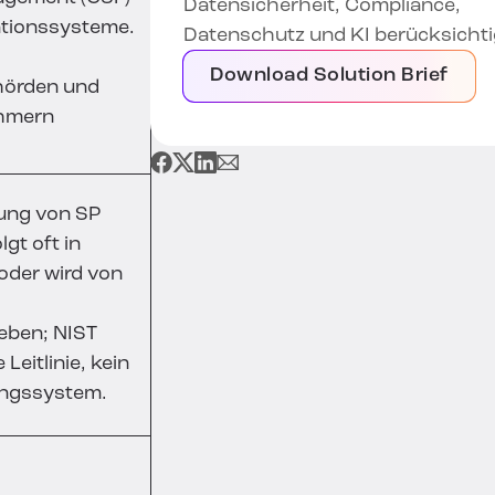
Datensicherheit, Compliance,
ationssysteme.
Datenschutz und KI berücksichti
Download Solution Brief
örden und
hmern
.
tung von SP
lgt oft in
oder wird von
eben; NIST
 Leitlinie, kein
rungssystem.