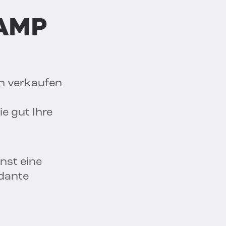
RAMP
n verkaufen
ie gut Ihre
nst eine
ndante