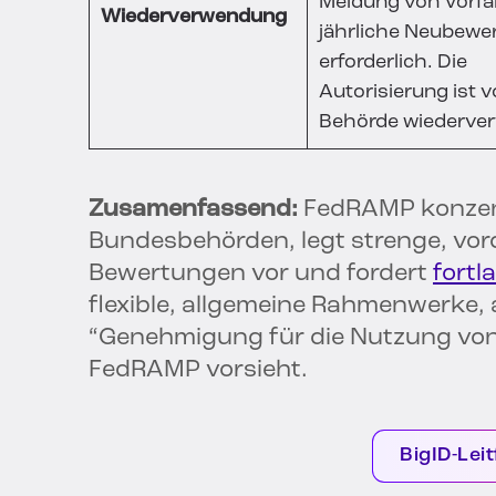
Meldung von Vorfäl
Wiederverwendung
jährliche Neubewe
erforderlich. Die
Autorisierung ist v
Behörde wiederve
Zusamenfassend:
FedRAMP konzentr
Bundesbehörden, legt strenge, vor
Bewertungen vor und fordert
fort
flexible, allgemeine Rahmenwerke, 
“Genehmigung für die Nutzung von
FedRAMP vorsieht.
BigID-Lei