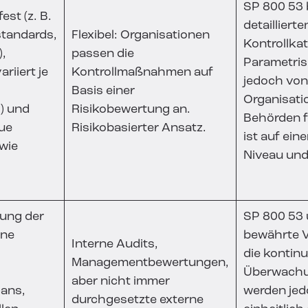
SP 800 53 
est (z. B.
detaillierte
tandards,
Flexibel: Organisationen
Kontrollkat
),
passen die
Parametris
riiert je
Kontrollmaßnahmen auf
jedoch von
Basis einer
Organisati
h) und
Risikobewertung an.
Behörden f
aue
Risikobasierter Ansatz.
ist auf ei
wie
Niveau und 
tung der
SP 800 53 
ine
bewährte V
Interne Audits,
die kontinu
Managementbewertungen,
Überwachu
aber nicht immer
ans,
werden jed
durchgesetzte externe