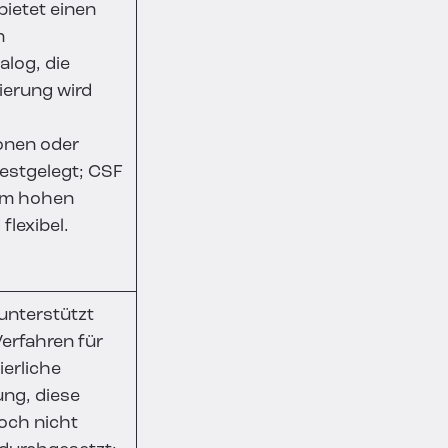
bietet einen
n
alog, die
ierung wird
onen oder
estgelegt; CSF
nem hohen
flexibel.
unterstützt
erfahren für
ierliche
ng, diese
och nicht