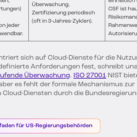
len,
einheitlich
Überwachung.
rtungen)
CSF ist ha
Zertifizierung periodisch
Risikoman
(oft in 3-Jahres-Zyklen).
on jeder
Rahmenwer
rwendbar.
Autorisie
iert sich auf Cloud-Dienste für die Nutz
definierte Anforderungen fest, schreibt u
laufende Überwachung
.
ISO 27001
NIST biet
aber es fehlt der formale Mechanismus zur
 Cloud-Diensten durch die Bundesregierun
tfaden für US-Regierungsbehörden