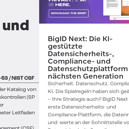
 und
BigID Next: Die KI-
gestützte
Datensicherheits-,
Compliance- und
Datenschutzplattform
nächsten Generation
-53 / NIST CSF
Sicherheit. Datenschutz. Compli
er Katalog von
KI. Die Spielregeln haben sich ge
skontrollen (SP
– Ihre Strategie auch? BigID Next 
er
erste Datensicherheits- und
eter Leitfaden
Compliance-Plattform, die Datenr
und -werte an der Schnittstelle v
agement (CSF)