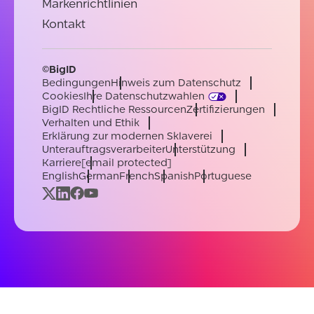
Markenrichtlinien
Kontakt
©BigID
Bedingungen
Hinweis zum Datenschutz
Cookies
Ihre Datenschutzwahlen
BigID Rechtliche Ressourcen
Zertifizierungen
Verhalten und Ethik
Erklärung zur modernen Sklaverei
Unterauftragsverarbeiter
Unterstützung
Karriere
[email protected]
English
German
French
Spanish
Portuguese